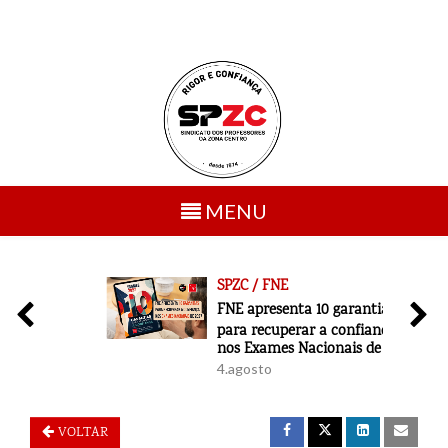
Toggle
MENU
navigation
SPZC / FNE
6
FNE apresenta 10 garantias
para recuperar a confiança
nos Exames Nacionais de 2027
4.agosto
VOLTAR