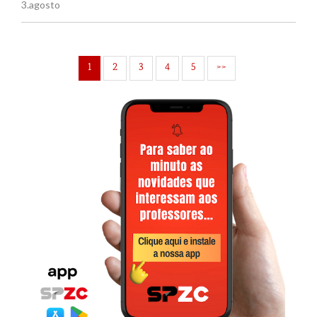
3.agosto
1
2
3
4
5
>>