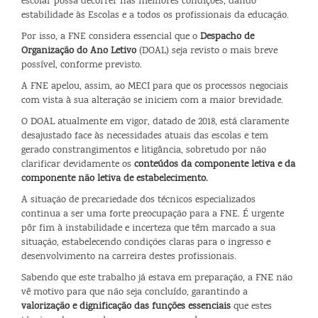
escolar possa decorrer nas melhores condições, dando
estabilidade às Escolas e a todos os profissionais da educação.
Por isso, a FNE considera essencial que o
Despacho de
Organização do Ano Letivo
(DOAL) seja revisto o mais breve
possível, conforme previsto.
A FNE apelou, assim, ao MECI para que os processos negociais
com vista à sua alteração se iniciem com a maior brevidade.
O DOAL atualmente em vigor, datado de 2018, está claramente
desajustado face às necessidades atuais das escolas e tem
gerado constrangimentos e litigância, sobretudo por não
clarificar devidamente os
conteúdos da componente letiva e da
componente não letiva de estabelecimento.
A situação de precariedade dos técnicos especializados
continua a ser uma forte preocupação para a FNE. É urgente
pôr fim à instabilidade e incerteza que têm marcado a sua
situação, estabelecendo condições claras para o ingresso e
desenvolvimento na carreira destes profissionais.
Sabendo que este trabalho já estava em preparação, a FNE não
vê motivo para que não seja concluído, garantindo a
valorização e dignificação das funções essenciais
que estes