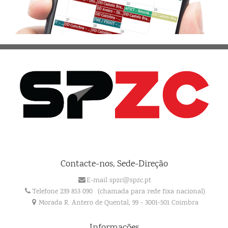
Contacte-nos, Sede-Direção
E-mail spzc@spzc.pt
Telefone 239 853 090
(chamada para rede fixa nacional)
Morada R. Antero de Quental, 99 - 3001-501 Coimbra