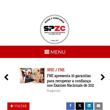
Toggle
MENU
navigation
SPZC / FNE
6
FNE apresenta 10 garantias
para recuperar a confiança
nos Exames Nacionais de 2027
4.agosto
VOLTAR