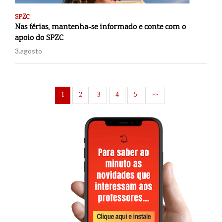
SPZC
Nas férias, mantenha-se informado e conte com o
apoio do SPZC
3.agosto
1
2
3
4
5
>>