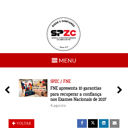
Toggle
MENU
navigation
SPZC / FNE
6
FNE apresenta 10 garantias
para recuperar a confiança
nos Exames Nacionais de 2027
4.agosto
VOLTAR