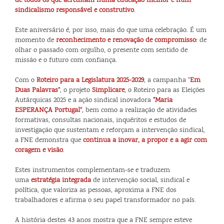
de todos os que acreditam numa educação melhor e num
sindicalismo responsável e construtivo
.
Este aniversário é, por isso, mais do que uma celebração. É um
momento de
reconhecimento e renovação de compromisso
: de
olhar o passado com orgulho, o presente com sentido de
missão e o futuro com confiança.
Com o
Roteiro para a Legislatura 2025-2029
, a campanha “
Em
Duas Palavras”
, o projeto
Simplicare
, o Roteiro para as Eleições
Autárquicas 2025 e a ação sindical inovadora
“Maria
ESPERANÇA Portugal”
, bem como a realização de atividades
formativas, consultas nacionais, inquéritos e estudos de
investigação que sustentam e reforçam a intervenção sindical,
a FNE demonstra que
continua a inovar, a propor e a agir com
coragem e visão
.
Estes instrumentos complementam-se e traduzem
uma
estratégia integrada
de intervenção social, sindical e
política, que valoriza as pessoas, aproxima a FNE dos
trabalhadores e afirma o seu papel transformador no país.
A história destes 43 anos mostra que a FNE sempre esteve