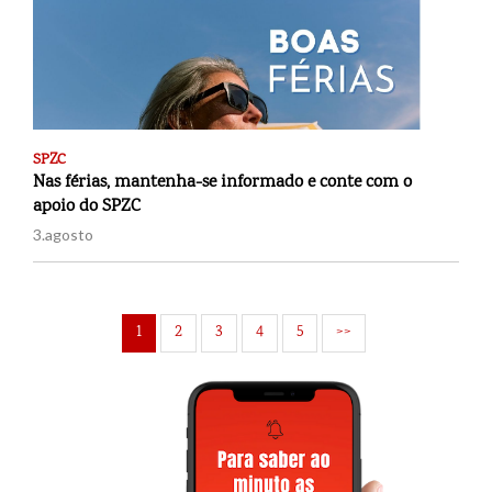
SPZC
Nas férias, mantenha-se informado e conte com o
apoio do SPZC
3.agosto
1
2
3
4
5
>>