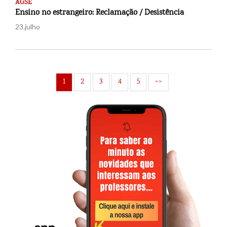
AGSE
Ensino no estrangeiro: Reclamação / Desistência
23.julho
1
2
3
4
5
>>