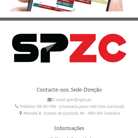
Contacte-nos, Sede-Direção
E-mail spzc@spzc.pt
Telefone 239 853 090
(chamada para rede fixa nacional)
Morada R. Antero de Quental, 99 - 3001-501 Coimbra
Informações