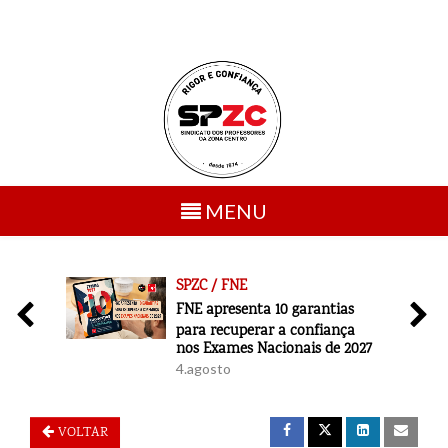
Toggle
MENU
navigation
SPZC / FNE
6
FNE apresenta 10 garantias
para recuperar a confiança
nos Exames Nacionais de 2027
4.agosto
VOLTAR