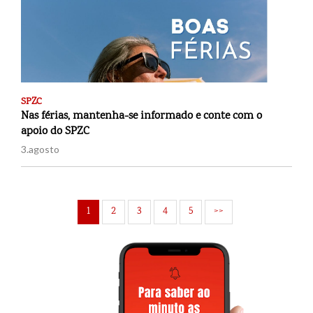
SPZC
Nas férias, mantenha-se informado e conte com o
apoio do SPZC
3.agosto
1
2
3
4
5
>>