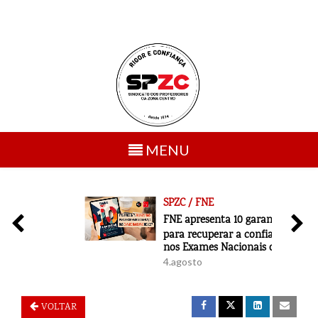
Toggle
MENU
navigation
SPZC / FNE
6
FNE apresenta 10 garantias
para recuperar a confiança
nos Exames Nacionais de 2027
4.agosto
VOLTAR