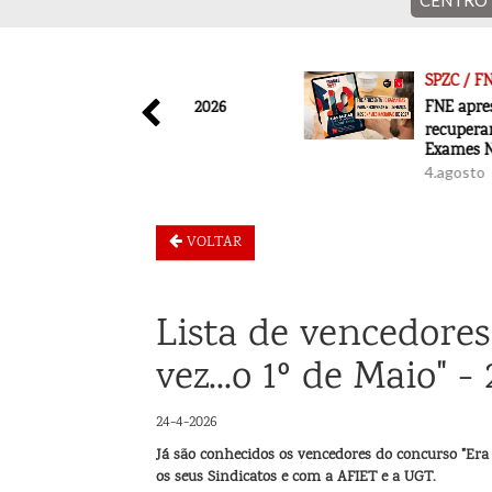
CENTRO
Nas férias, mantenha-se informado e
conte com o apoio do SPZC
 FNE
SPZC / FNE
 FNE - julho 2026
FNE apresenta 10 garant
recuperar a confiança n
to
Exames Nacionais de 20
4.agosto
VOLTAR
Lista de vencedore
vez...o 1º de Maio" -
24-4-2026
Já são conhecidos os vencedores do concurso "Er
os seus Sindicatos e com a AFIET e a UGT.