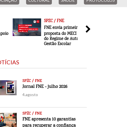
CIAÇÃO
CULTURAL
SAÚDE
PROTOCOLOS
ACORDO FNE
SPZC / FNE
SPZC / F
FNE envia primeira reação à
Jornal F
proposta do MECI para a revisão
4.agosto
do Regime de Autonomia e
Gestão Escolar
TÍCIAS
SPZC / FNE
Jornal FNE - julho 2026
4.agosto
SPZC / FNE
FNE apresenta 10 garantias
para recuperar a confiança