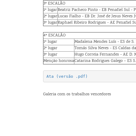
3º ESCALÃO
1º lugar
Beatriz Pacheco Pinto - EB Penafiel Sul - 
2º lugar
Lucas Fialho - EB Dr. José de Jesus Neves J
3º lugar
Raphael Ribeiro Rodrigues - AE Penafiel Su
4º ESCALÃO
1º lugar
Madalena Mendes Luís - ES de S. 
2º lugar
Tomás Silva Neves - ES Caldas d
3º lugar
Hugo Correia Fernandes - AE D. M
Menção honrosa
Catarina Rodrigues Galego – ES S.
Ata (versão .pdf)
Galeria com os trabalhos vencedores