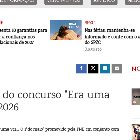
 DE FORMAÇÃO
VENCIMENTOS
JURÍDICO
NEGO
SPZC
ias para
Nas férias, mantenha-se
os
informado e conte com o apoio
27
do SPZC
3.agosto
31.julho
NO
s do concurso "Era uma
 2026
a uma vez... O 1°de maio" promovido pela FNE em conjunto com