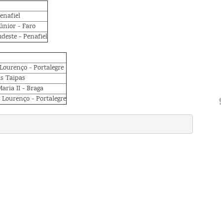
Penafiel
únior - Faro
deste - Penafiel
Lourenço - Portalegre
as Taipas
aria II - Braga
 Lourenço - Portalegre