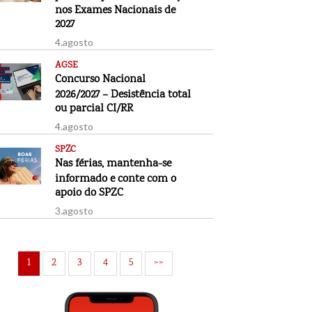
nos Exames Nacionais de
2027
4.agosto
AGSE
Concurso Nacional
2026/2027 – Desistência total
ou parcial CI/RR
4.agosto
SPZC
Nas férias, mantenha-se
informado e conte com o
apoio do SPZC
3.agosto
1
2
3
4
5
>>