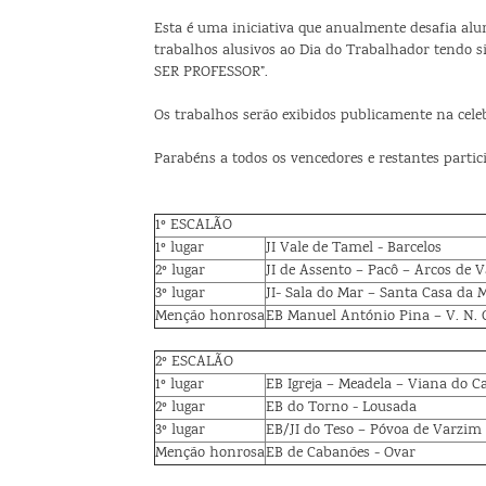
Esta é uma iniciativa que anualmente desafia alun
trabalhos alusivos ao Dia do Trabalhador tendo
SER PROFESSOR”.
Os trabalhos serão exibidos publicamente na celeb
Parabéns a todos os vencedores e restantes partic
1º ESCALÃO
1º lugar
JI Vale de Tamel - Barcelos
2º lugar
JI de Assento – Pacô – Arcos de V
3º lugar
JI- Sala do Mar – Santa Casa da M
Menção honrosa
EB Manuel António Pina – V. N. 
2º ESCALÃO
1º lugar
EB Igreja – Meadela – Viana do Ca
2º lugar
EB do Torno - Lousada
3º lugar
EB/JI do Teso – Póvoa de Varzim
Menção honrosa
EB de Cabanões - Ovar