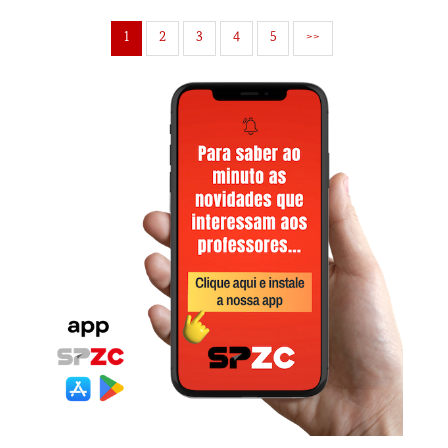
1
2
3
4
5
>>