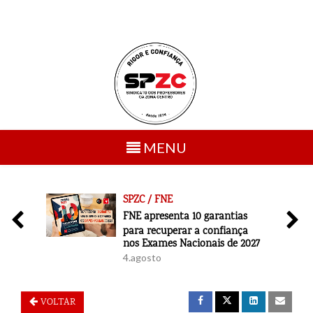
Toggle
MENU
navigation
SPZC / FNE
6
FNE apresenta 10 garantias
para recuperar a confiança
nos Exames Nacionais de 2027
4.agosto
VOLTAR