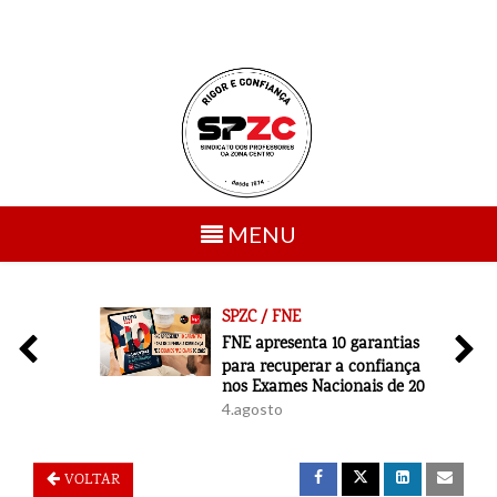
Toggle
MENU
navigation
SPZC / FNE
6
FNE apresenta 10 garantias
para recuperar a confiança
nos Exames Nacionais de 2027
4.agosto
VOLTAR