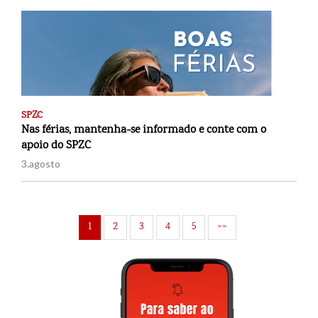
SPZC
Nas férias, mantenha-se informado e conte com o
apoio do SPZC
3.agosto
1
2
3
4
5
>>