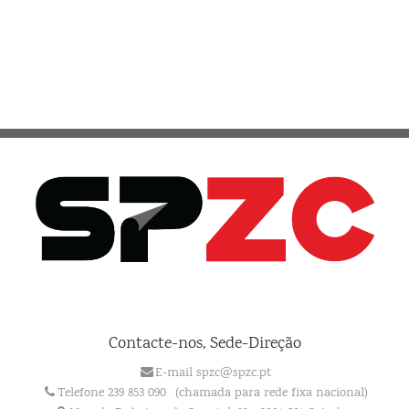
Contacte-nos, Sede-Direção
E-mail spzc@spzc.pt
Telefone 239 853 090
(chamada para rede fixa nacional)