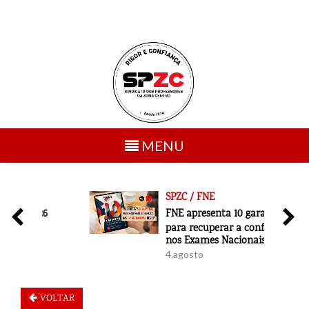
Toggle
MENU
navigation
SPZC / FNE
6
FNE apresenta 10 garantias
para recuperar a confiança
nos Exames Nacionais de 2027
4.agosto
VOLTAR