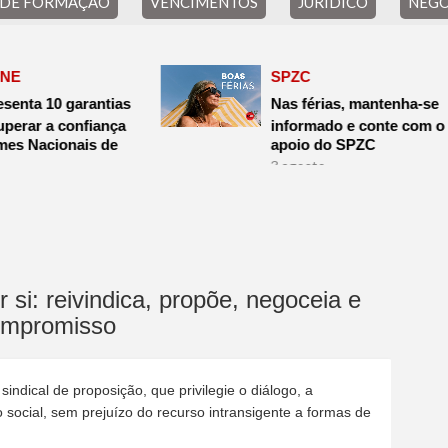
 DE FORMAÇÃO
VENCIMENTOS
JURÍDICO
NEGO
SPZC
ntias
Nas férias, mantenha-se
ança
informado e conte com o
 de
apoio do SPZC
3.agosto
31.julho
 si: reivindica, propõe, negoceia e
ompromisso
ndical de proposição, que privilegie o diálogo, a
social, sem prejuízo do recurso intransigente a formas de