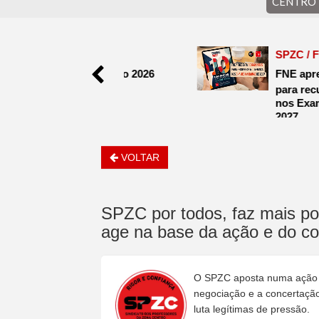
CENTRO
Nas férias, mantenha-se informado
e conte com o apoio do SPZC
/ FNE
SPZC / FNE
 FNE - julho 2026
FNE apresenta 10 gara
para recuperar a confi
to
nos Exames Nacionais
2027
4.agosto
VOLTAR
SPZC por todos, faz mais por
age na base da ação e do c
O SPZC aposta numa ação si
negociação e a concertação 
luta legítimas de pressão.