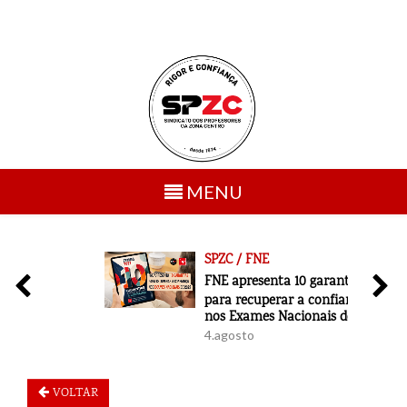
Toggle
MENU
navigation
SPZC / FNE
6
FNE apresenta 10 garantias
para recuperar a confiança
nos Exames Nacionais de 2027
4.agosto
VOLTAR