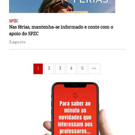
SPZC
Nas férias, mantenha-se informado e conte com o
apoio do SPZC
3.agosto
1
2
3
4
5
>>