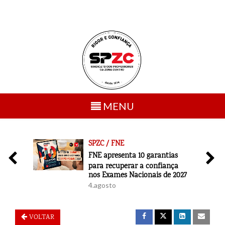
Toggle
MENU
navigation
SPZC / FNE
6
FNE apresenta 10 garantias
para recuperar a confiança
nos Exames Nacionais de 2027
4.agosto
VOLTAR