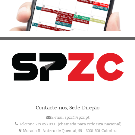
Contacte-nos, Sede-Direção
E-mail spzc@spzc.pt
Telefone 239 853 090
(chamada para rede fixa nacional)
Morada R. Antero de Quental, 99 - 3001-501 Coimbra