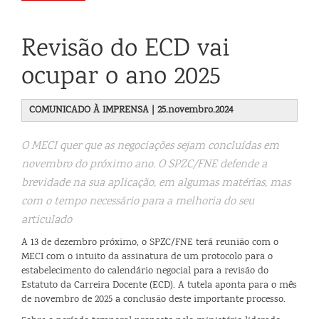
Revisão do ECD vai
ocupar o ano 2025
COMUNICADO À IMPRENSA | 25.novembro.2024
O MECI quer que as negociações sejam concluídas em
novembro do próximo ano. O SPZC/FNE defende a
brevidade na sua aplicação, em algumas matérias, mas
com o tempo necessário para a melhoria do seu
articulado
A 13 de dezembro próximo, o SPZC/FNE terá reunião com o
MECI com o intuito da assinatura de um protocolo para o
estabelecimento do calendário negocial para a revisão do
Estatuto da Carreira Docente (ECD). A tutela aponta para o mês
de novembro de 2025 a conclusão deste importante processo.