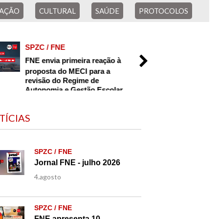
AÇÃO
CULTURAL
SAÚDE
PROTOCOLOS
ACORDO FNE
SPZC / FNE
SPZC / FN
FNE envia primeira reação à
Jornal FNE
proposta do MECI para a
4.agosto
revisão do Regime de
Autonomia e Gestão Escolar
TÍCIAS
SPZC / FNE
Jornal FNE - julho 2026
4.agosto
SPZC / FNE
FNE apresenta 10