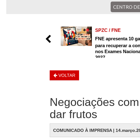
CENTRO D
Nas férias, mantenha-se informado
e conte com o apoio do SPZC
ZC / FNE
SPZC / FNE
rnal FNE - julho 2026
FNE apresenta 10 ga
para recuperar a co
agosto
nos Exames Naciona
2027
4.agosto
VOLTAR
Negociações com
dar frutos
COMUNICADO À IMPRENSA | 14.março.2