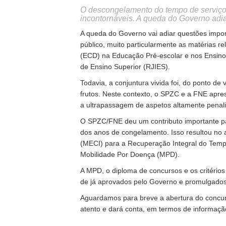
O descongelamento do tempo de serviço
incontornáveis. A queda do Governo adi
A queda do Governo vai adiar questões impor
público, muito particularmente as matérias r
(ECD) na Educação Pré-escolar e nos Ensinos
de Ensino Superior (RJIES).
Todavia, a conjuntura vivida foi, do ponto de 
frutos. Neste contexto, o SPZC e a FNE apre
a ultrapassagem de aspetos altamente penal
O SPZC/FNE deu um contributo importante pa
dos anos de congelamento. Isso resultou no 
(MECI) para a Recuperação Integral do Tem
Mobilidade Por Doença (MPD).
A MPD, o diploma de concursos e os critérios 
de já aprovados pelo Governo e promulgados
Aguardamos para breve a abertura do concu
atento e dará conta, em termos de informaç