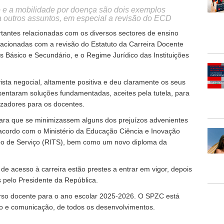
 e a mobilidade por doença são dois exemplos
a outros assuntos, em especial a revisão do ECD
tantes relacionadas com os diversos sectores de ensino
elacionadas com a revisão do Estatuto da Carreira Docente
 Básico e Secundário, e o Regime Jurídico das Instituições
vista negocial, altamente positiva e deu claramente os seus
sentaram soluções fundamentadas, aceites pela tutela, para
izadores para os docentes.
ra que se minimizassem alguns dos prejuízos advenientes
acordo com o Ministério da Educação Ciência e Inovação
po de Serviço (RITS), bem como um novo diploma da
de acesso à carreira estão prestes a entrar em vigor, depois
 pelo Presidente da República.
rso docente para o ano escolar 2025-2026. O SPZC está
ão e comunicação, de todos os desenvolvimentos.