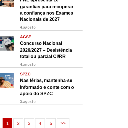
garantias para recuperar
a confiança nos Exames
Nacionais de 2027
4.agosto
AGSE
Concurso Nacional
2026/2027 – Desistência
total ou parcial CI/RR
4.agosto
SPZC
Nas férias, mantenha-se
informado e conte com o
apoio do SPZC
3.agosto
1
2
3
4
5
>>