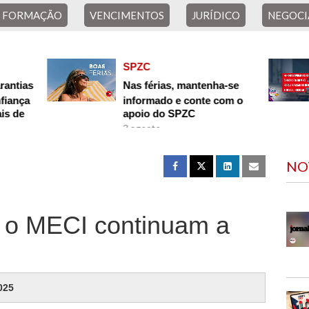
E FORMAÇÃO
VENCIMENTOS
JURÍDICO
NEGOCI
SPZC
rantias
Nas férias, mantenha-se
nfiança
informado e conte com o
is de
apoio do SPZC
3.agosto
31.julho
NO
 o MECI continuam a
025