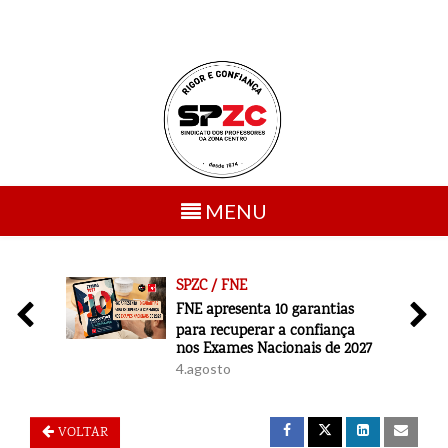
Toggle
MENU
navigation
SPZC / FNE
6
FNE apresenta 10 garantias
para recuperar a confiança
nos Exames Nacionais de 2027
4.agosto
VOLTAR