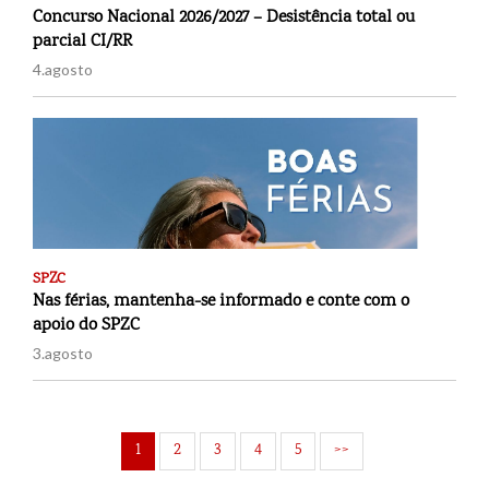
Concurso Nacional 2026/2027 – Desistência total ou
parcial CI/RR
4.agosto
SPZC
Nas férias, mantenha-se informado e conte com o
apoio do SPZC
3.agosto
1
2
3
4
5
>>