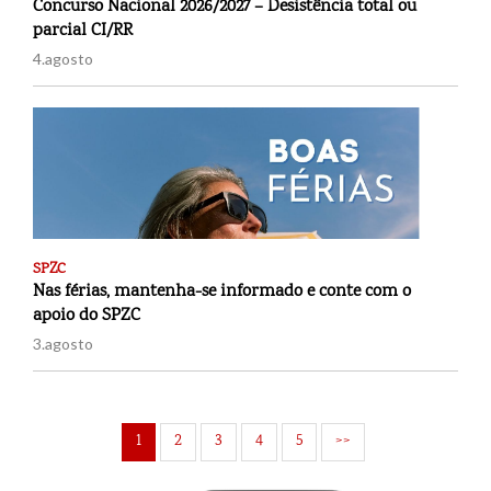
Concurso Nacional 2026/2027 – Desistência total ou
parcial CI/RR
4.agosto
SPZC
Nas férias, mantenha-se informado e conte com o
apoio do SPZC
3.agosto
1
2
3
4
5
>>