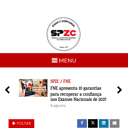
Toggle
MENU
navigation
SPZC / FNE
6
FNE apresenta 10 garantias
para recuperar a confiança
nos Exames Nacionais de 2027
4.agosto
VOLTAR