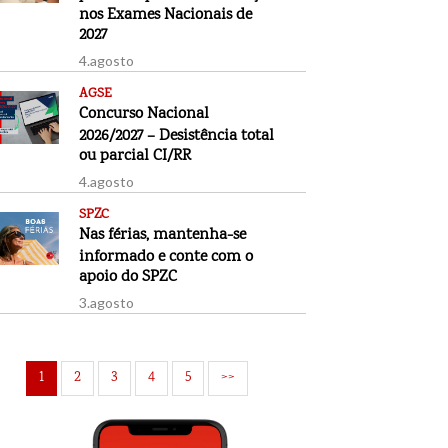
nos Exames Nacionais de
2027
4.agosto
AGSE
Concurso Nacional
2026/2027 – Desistência total
ou parcial CI/RR
4.agosto
SPZC
Nas férias, mantenha-se
informado e conte com o
apoio do SPZC
3.agosto
1
2
3
4
5
>>