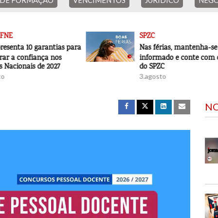
 DE FORMAÇÃO
VENCIMENTOS
JURÍDICO
NEGO
SPZC
ias para
Nas férias, mantenha-se
os
informado e conte com o apoio
27
do SPZC
3.agosto
31.julho
NO