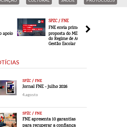
CIAÇÃO
CULTURAL
SAÚDE
PROTOCOLOS
ACORDO FNE
SPZC / FNE
SPZC / F
FNE envia primeira reação à
Jornal F
proposta do MECI para a revisão
4.agosto
do Regime de Autonomia e
Gestão Escolar
TÍCIAS
SPZC / FNE
Jornal FNE - julho 2026
4.agosto
SPZC / FNE
FNE apresenta 10 garantias
para recuperar a confiança