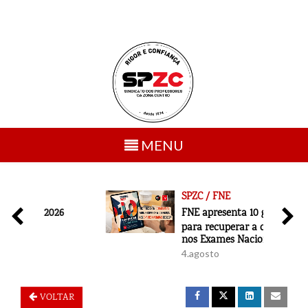
Toggle
MENU
navigation
SPZC / FNE
6
FNE apresenta 10 garantias
para recuperar a confiança
nos Exames Nacionais de 2027
4.agosto
VOLTAR