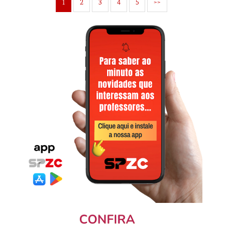
1
2
3
4
5
>>