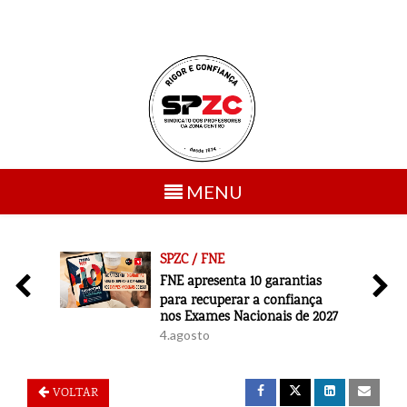
Toggle
MENU
navigation
SPZC / FNE
6
FNE apresenta 10 garantias
para recuperar a confiança
nos Exames Nacionais de 2027
4.agosto
VOLTAR