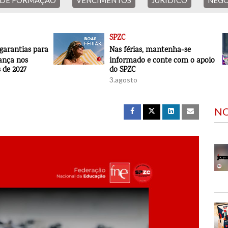
 DE FORMAÇÃO
VENCIMENTOS
JURÍDICO
NEGO
SPZC
ias para
Nas férias, mantenha-se
os
informado e conte com o apoio
27
do SPZC
3.agosto
31.julho
NO