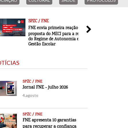
CIAÇÃO
CULTURAL
SAÚDE
PROTOCOLOS
ACORDO FNE
SPZC / FNE
SPZC / F
FNE envia primeira reação à
Jornal F
proposta do MECI para a revisão
4.agosto
do Regime de Autonomia e
Gestão Escolar
TÍCIAS
SPZC / FNE
Jornal FNE - julho 2026
4.agosto
SPZC / FNE
FNE apresenta 10 garantias
para recuperar a confiança