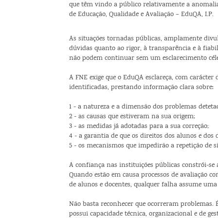
que têm vindo a público relativamente a anomalia
de Educação, Qualidade e Avaliação – EduQA, I.P.
As situações tornadas públicas, amplamente divu
dúvidas quanto ao rigor, à transparência e à fiab
não podem continuar sem um esclarecimento céler
A FNE exige que o EduQA esclareça, com carácter d
identificadas, prestando informação clara sobre:
1 - a natureza e a dimensão dos problemas deteta
2 - as causas que estiveram na sua origem;
3 - as medidas já adotadas para a sua correção;
4 - a garantia de que os direitos dos alunos e dos
5 - os mecanismos que impedirão a repetição de s
A confiança nas instituições públicas constrói-se 
Quando estão em causa processos de avaliação co
de alunos e docentes, qualquer falha assume uma 
Não basta reconhecer que ocorreram problemas. 
possui capacidade técnica, organizacional e de gest