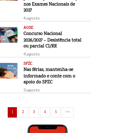
nos Exames Nacionais de
2027
4.agosto
AGSE
Concurso Nacional
2026/2027 – Desistência total
ou parcial CI/RR
4.agosto
SPZC
Nas férias, mantenha-se
informado e conte com o
apoio do SPZC
3.agosto
1
2
3
4
5
>>